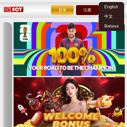
English
登录
注册
中文
Bahasa