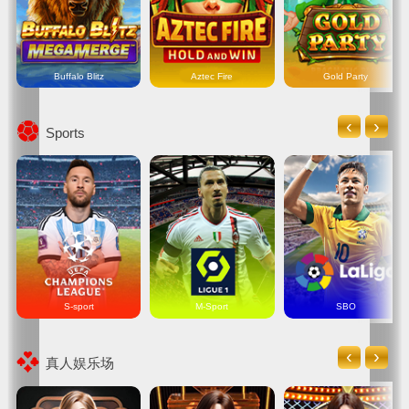
Buffalo Blitz
Aztec Fire
Gold Party
‹
›
Sports
S-sport
M-Sport
SBO
‹
›
真人娱乐场